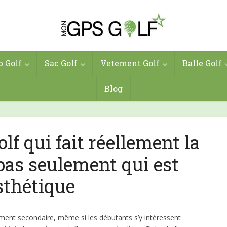
b Golf
Sac Golf
Vetement Golf
Balle Golf
Blog
lf qui fait réellement la
 pas seulement qui est
sthétique
ement secondaire, même si les débutants s’y intéressent