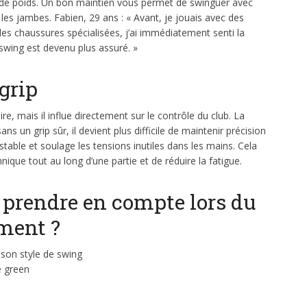
s de poids. Un bon maintien vous permet de swinguer avec
 les jambes. Fabien, 29 ans : « Avant, je jouais avec des
des chaussures spécialisées, j’ai immédiatement senti la
 swing est devenu plus assuré. »
grip
, mais il influe directement sur le contrôle du club. La
s un grip sûr, il devient plus difficile de maintenir précision
 stable et soulage les tensions inutiles dans les mains. Cela
que tout au long d’une partie et de réduire la fatigue.
 prendre en compte lors du
ment ?
à son style de swing
e green