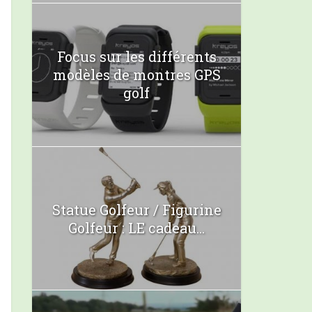
Focus sur les différents
modèles de montres GPS
golf
Statue Golfeur / Figurine
Golfeur : LE cadeau...