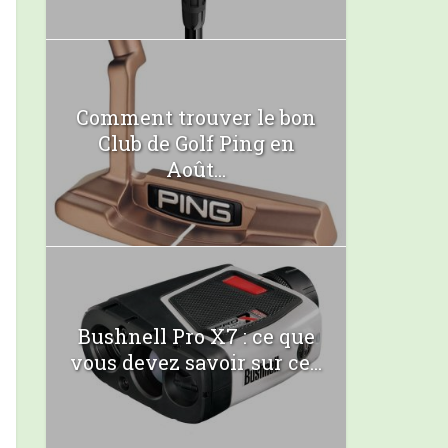
Comment trouver le bon
Club de Golf Ping en
Août...
Bushnell Pro X7 : ce que
vous devez savoir sur ce...