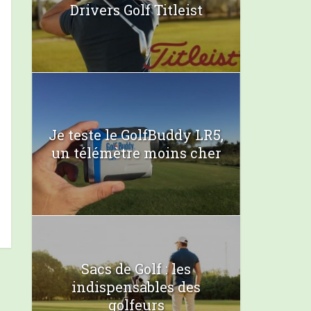
Drivers Golf Titleist
Je teste le GolfBuddy LR5,
un télémètre moins cher
Sacs de Golf : les
indispensables des
golfeurs