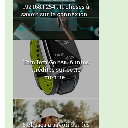
192.168.1.254 : 11 choses à
savoir sur la connexion...
TomTom Golfer : 6 infos
inédites sur cette
montre...
5 choses à savoir sur les