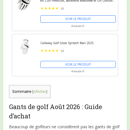
en Cuir Premium, Adhérene Améliorée et Un Contrôle
Efficace de la Transpiration, Couleur :
5.0
VOIR LE PRODUIT
Amazon.fr
Callaway Golf Glove Syntech Man 2025
5.0
VOIR LE PRODUIT
Amazon.fr
Sommaire
[
Afficher
]
Gants de golf Août 2026 : Guide
d’achat
Beaucoup de golfeurs ne considèrent pas les gants de golf