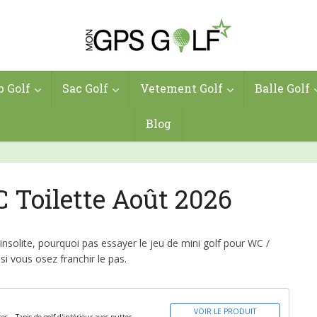
b Golf
Sac Golf
Vetement Golf
Balle Golf
Blog
 Toilette Août 2026
insolite, pourquoi pas essayer le jeu de mini golf pour WC /
si vous osez franchir le pas.
VOIR LE PRODUIT
es – Tapis de golf d'intérieur avec putter