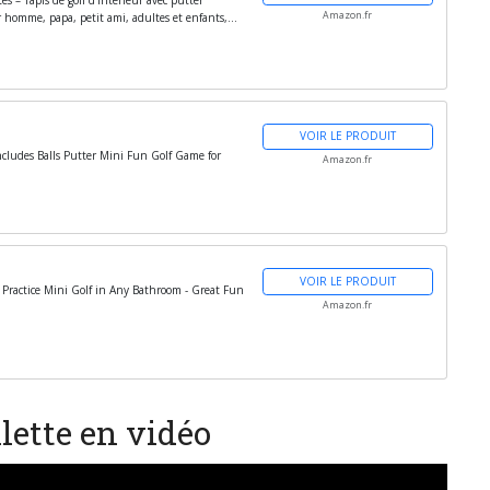
Amazon.fr
 homme, papa, petit ami, adultes et enfants,...
VOIR LE PRODUIT
Includes Balls Putter Mini Fun Golf Game for
Amazon.fr
VOIR LE PRODUIT
Practice Mini Golf in Any Bathroom - Great Fun
Amazon.fr
lette en vidéo