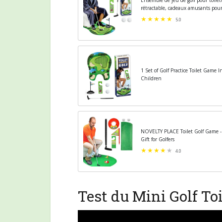
rétractable, cadeaux amusants pour
5.0
1 Set of Golf Practice Toilet Game 
Children
NOVELTY PLACE Toilet Golf Game - 
Gift for Golfers
4.0
Test du Mini Golf Toi