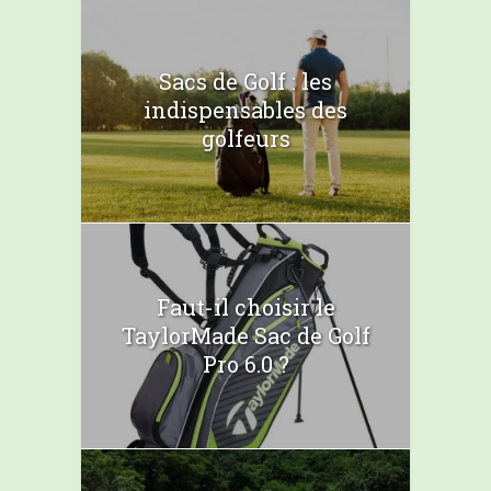
Sacs de Golf : les
indispensables des
golfeurs
Faut-il choisir le
TaylorMade Sac de Golf
Pro 6.0 ?