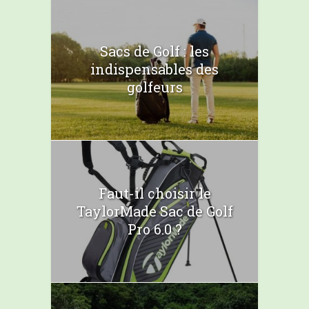
Sacs de Golf : les
indispensables des
golfeurs
Faut-il choisir le
TaylorMade Sac de Golf
Pro 6.0 ?