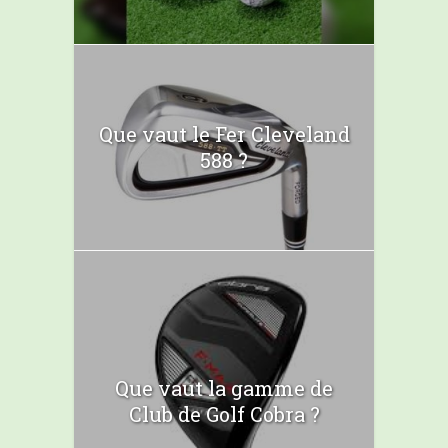
Que vaut le Fer Cleveland
588 ?
Que vaut la gamme de
Club de Golf Cobra ?