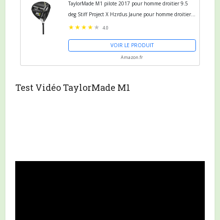
TaylorMade M1 pilote 2017 pour homme droitier 9.5
deg Stiff Project X Hzrdus Jaune pour homme droitier
9.5 deg Stiff Project X Hzrdus Jaune
4.0
VOIR LE PRODUIT
Amazon.fr
Test Vidéo TaylorMade M1