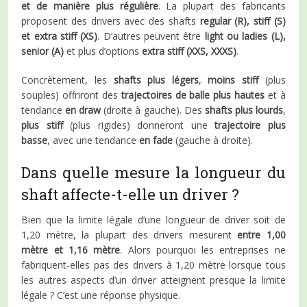
et de manière plus régulière
. La plupart des fabricants
proposent des drivers avec des shafts
regular (R), stiff (S)
et extra stiff (XS)
. D’autres peuvent être
light ou ladies (L),
senior (A)
et plus d’options
extra stiff (XXS, XXXS)
.
Concrètement, les
shafts
plus légers
,
moins stiff
(plus
souples) offriront des
trajectoires de balle plus hautes
et à
tendance
en draw
(droite à gauche). Des
shafts
plus lourds
,
plus stiff
(plus rigides) donneront une
trajectoire plus
basse
, avec une tendance
en fade
(gauche à droite).
Dans quelle mesure la longueur du
shaft affecte-t-elle un driver ?
Bien que la limite légale d’une longueur de driver soit de
1,20 mètre, la plupart des drivers mesurent
entre 1,00
mètre et 1,16 mètre
. Alors pourquoi les entreprises ne
fabriquent-elles pas des drivers à 1,20 mètre lorsque tous
les autres aspects d’un driver atteignent presque la limite
légale ? C’est une réponse physique.