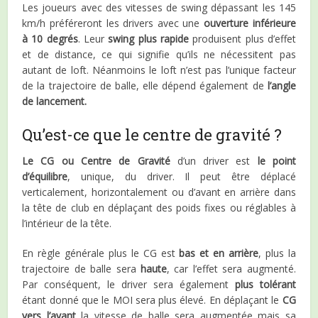
Les joueurs avec des vitesses de swing dépassant les 145
km/h préféreront les drivers avec une
ouverture inférieure
à 10 degrés
. Leur
swing plus rapide
produisent plus d’effet
et de distance, ce qui signifie qu’ils ne nécessitent pas
autant de loft. Néanmoins le loft n’est pas l’unique facteur
de la trajectoire de balle, elle dépend également de
l’angle
de lancement.
Qu’est-ce que le centre de gravité ?
Le CG ou Centre de Gravité
d’un driver est
le point
d’équilibre
, unique, du driver. Il peut être déplacé
verticalement, horizontalement ou d’avant en arrière dans
la tête de club en déplaçant des poids fixes ou réglables à
l’intérieur de la tête.
En règle générale plus le CG est
bas et en arrière
, plus la
trajectoire de balle sera
haute
, car l’effet sera augmenté.
Par conséquent, le driver sera également
plus tolérant
étant donné que le MOI sera plus élevé. En déplaçant le
CG
vers l’avant
la vitesse de balle sera augmentée mais sa