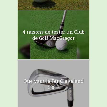
4 raisons de tester un Club
de Golf MacGregor
Que vaut le Fer Cleveland
588 ?